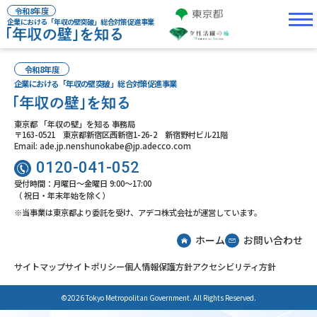
令和8年度
企業における「年収の壁突破」総合対策促進事業
令和8年度
企業における「年収の壁突破」総合対策促進事業
東京都 「年収の壁」を知る 事務局
〒163-0521 東京都新宿区西新宿1-26-2 新宿野村ビル21階
Email: ade.jp.nenshunokabe@jp.adecco.com
0120-041-052
受付時間：月曜日～金曜日 9:00～17:00
（ 祝日・年末年始を除く）
※当事業は東京都より委託を受け、アデコ株式会社が運営しています。
ホーム
お問い合わせ
サイトマップ
サイトポリシー
個人情報保護方針
アクセシビリティ方針
©2026 Tokyo Metropolitan Government. All Rights Reserved.