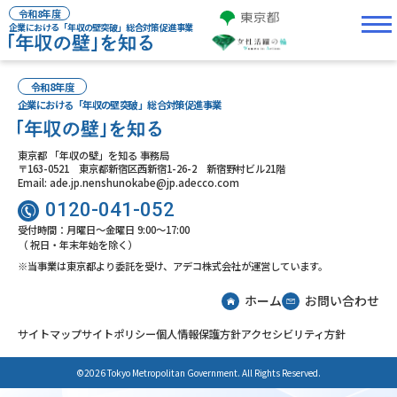
令和8年度
企業における「年収の壁突破」総合対策促進事業
令和8年度
企業における「年収の壁突破」総合対策促進事業
東京都 「年収の壁」を知る 事務局
〒163-0521 東京都新宿区西新宿1-26-2 新宿野村ビル21階
Email: ade.jp.nenshunokabe@jp.adecco.com
0120-041-052
受付時間：月曜日～金曜日 9:00～17:00
（ 祝日・年末年始を除く）
※当事業は東京都より委託を受け、アデコ株式会社が運営しています。
ホーム
お問い合わせ
サイトマップ
サイトポリシー
個人情報保護方針
アクセシビリティ方針
©2026 Tokyo Metropolitan Government. All Rights Reserved.