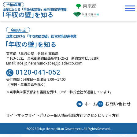
令和8年度
企業における「年収の壁突破」総合対策促進事業
令和8年度
企業における「年収の壁突破」総合対策促進事業
東京都 「年収の壁」を知る 事務局
〒163-0521 東京都新宿区西新宿1-26-2 新宿野村ビル21階
Email: ade.jp.nenshunokabe@jp.adecco.com
0120-041-052
受付時間：月曜日～金曜日 9:00～17:00
（ 祝日・年末年始を除く）
※当事業は東京都より委託を受け、アデコ株式会社が運営しています。
ホーム
お問い合わせ
サイトマップ
サイトポリシー
個人情報保護方針
アクセシビリティ方針
©2026 Tokyo Metropolitan Government. All Rights Reserved.