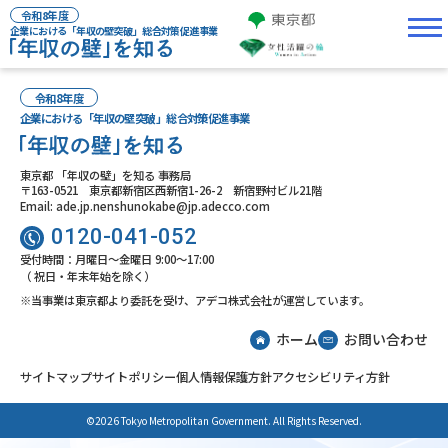
令和8年度
企業における「年収の壁突破」総合対策促進事業
令和8年度
企業における「年収の壁突破」総合対策促進事業
東京都 「年収の壁」を知る 事務局
〒163-0521 東京都新宿区西新宿1-26-2 新宿野村ビル21階
Email: ade.jp.nenshunokabe@jp.adecco.com
0120-041-052
受付時間：月曜日～金曜日 9:00～17:00
（ 祝日・年末年始を除く）
※当事業は東京都より委託を受け、アデコ株式会社が運営しています。
ホーム
お問い合わせ
サイトマップ
サイトポリシー
個人情報保護方針
アクセシビリティ方針
©2026 Tokyo Metropolitan Government. All Rights Reserved.