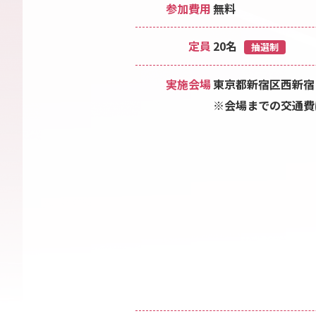
参加費用
無料
定員
20名
抽選制
実施会場
東京都新宿区西新宿１
※会場までの交通費