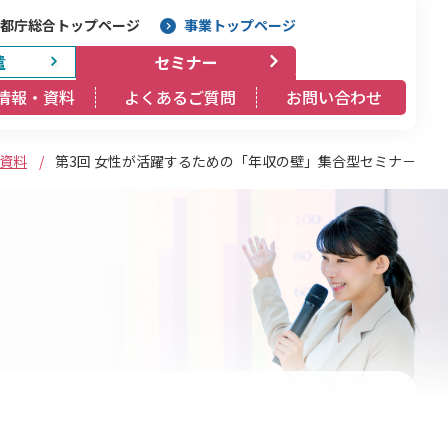
都庁総合トップページ
事業トップページ
遣
セミナー
情報・資料
よくあるご質問
お問い合わせ
/
資料
第3回 女性が活躍するための「年収の壁」集合型セミナ－