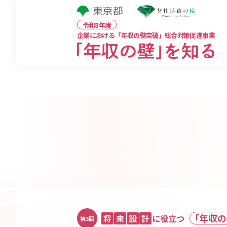
令和8年度
企業における「年収の壁突破」総合対策促進事業
「年収の
将
来
設
計
に役立つ
第3回